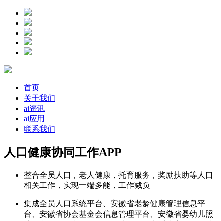
首页
关于我们
ai资讯
ai应用
联系我们
人口健康协同工作APP
整合全员人口，老人健康，托育服务，奖励扶助等人口
相关工作，实现一端多能，工作减负
集成全员人口系统平台、安徽省老龄健康管理信息平
台、安徽省协会基金会信息管理平台、安徽省婴幼儿照