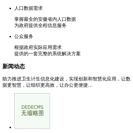
人口数据需求
掌握最全的安徽省内人口数据
为政府提供全程信息服务
公众服务
根据政府实际应用需求
提供的一套完整的系统解决方案
新闻
动态
助力推进卫生计生信息化建设，实现创新和智慧化应用，让数
据更智慧，让组织更高效，让办公更便捷…